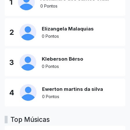
1
0 Pontos
Elizangela Malaquias
2
0 Pontos
Kleberson Bérso
3
0 Pontos
Ewerton martins da silva
4
0 Pontos
Top Músicas