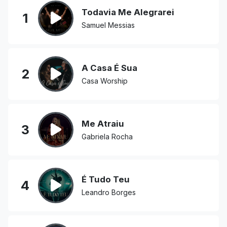
Todavia Me Alegrarei
1
Samuel Messias
A Casa É Sua
2
Casa Worship
Me Atraiu
3
Gabriela Rocha
É Tudo Teu
4
Leandro Borges