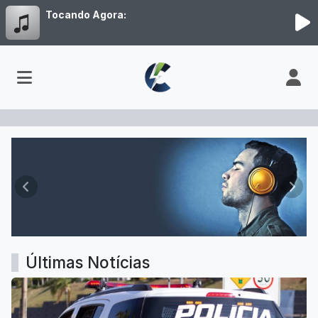
Tocando Agora:
Rádio conexão 067
Anterior
Próx
Últimas Notícias